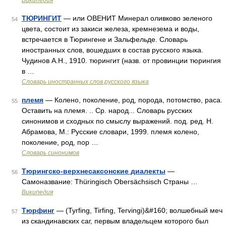
Википедия
ТЮРИНГИТ
— или ОВЕНИТ Минерал оливково зеленого
54
цвета, состоит из закиси железа, кремнезема и воды,
встречается в Тюрингене и Зальфельде. Словарь
иностранных слов, вошедших в состав русского языка.
Чудинов А.Н., 1910. тюрингит (назв. от провинции тюрингия
в …
Словарь иностранных слов русского языка
племя
— Колено, поколение, род, порода, потомство, раса.
55
Оставить на племя. .. Ср. народ... Словарь русских
синонимов и сходных по смыслу выражений. под. ред. Н.
Абрамова, М.: Русские словари, 1999. племя колено,
поколение, род, пор …
Словарь синонимов
Тюрингско-верхнесаксонские диалекты
—
56
Самоназвание: Thüringisch Obersächsisch Страны …
Википедия
Тюрфинг
— (Tyrfing, Tirfing, Tervingi)&#160; волшебный меч
57
из скандинавских саг, первым владельцем которого был