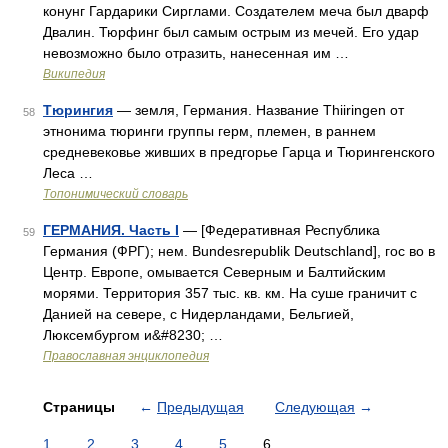
конунг Гардарики Сирглами. Создателем меча был дварф
Двалин. Тюрфинг был самым острым из мечей. Его удар
невозможно было отразить, нанесенная им …
Википедия
Тюрингия
— земля, Германия. Название Thiiringen от
58
этнонима тюринги группы герм, племен, в раннем
средневековье живших в предгорье Гарца и Тюрингенского
Леса …
Топонимический словарь
ГЕРМАНИЯ. Часть I
— [Федеративная Республика
59
Германия (ФРГ); нем. Bundesrepublik Deutschland], гос во в
Центр. Европе, омывается Северным и Балтийским
морями. Территория 357 тыс. кв. км. На суше граничит с
Данией на севере, с Нидерландами, Бельгией,
Люксембургом и&#8230; …
Православная энциклопедия
Страницы
←
Предыдущая
Следующая
→
1
2
3
4
5
6